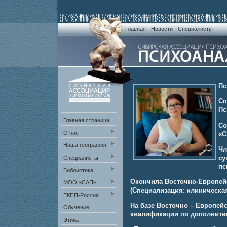
Главная
Новости
Специалисты
Пс
Сп
Пс
Главная страница
Со
О нас
«С
Наша география
Чл
су
Специалисты
пс
Библиотека
Окончила Восточно-Европейск
МОО «САП»
(Специализация: клиническая
ЕКПП-Россия
На базе Восточно – Европей
Обучение
квалификации по дополните
Этика